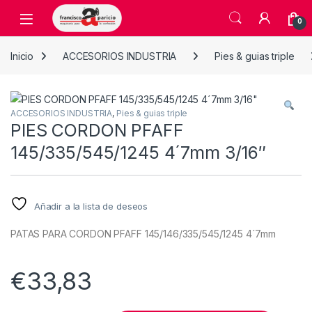
Skip to navigation
Skip to content
Open
0
Inicio
ACCESORIOS INDUSTRIA
Pies & guias triple
ACCESORIOS INDUSTRIA
,
Pies & guias triple
PIES CORDON PFAFF
145/335/545/1245 4´7mm 3/16″
Añadir a la lista de deseos
PATAS PARA CORDON PFAFF 145/146/335/545/1245 4´7mm
€
33,83