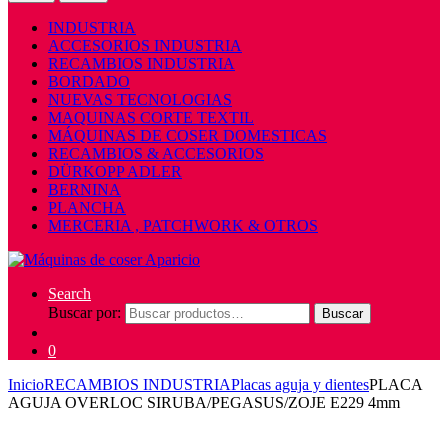
INDUSTRIA
ACCESORIOS INDUSTRIA
RECAMBIOS INDUSTRIA
BORDADO
NUEVAS TECNOLOGIAS
MAQUINAS CORTE TEXTIL
MÁQUINAS DE COSER DOMESTICAS
RECAMBIOS & ACCESORIOS
DÜRKOPP ADLER
BERNINA
PLANCHA
MERCERIA , PATCHWORK & OTROS
Search
Buscar por:
Buscar
0
Inicio
RECAMBIOS INDUSTRIA
Placas aguja y dientes
PLACA
AGUJA OVERLOC SIRUBA/PEGASUS/ZOJE E229 4mm