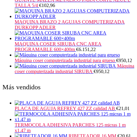
TALLA 5/4
€
102,96
MAQUINA BRAZO 2 AGUJAS COMPUTERIZADA
DURKOPP ADLER
MAQUINA COSER SIRUBA CNC AREA
PROGRAMABLE 600×400m
€
6.151,22
Máquina coser computerizada industrial para grueso
€
950,12
Máquina
coser computerizada industrial SIRUBA
€
950,12
Más vendidos
PLACA DE AGUJA REFREY 427 ZZ calidad AB
€
21,01
TERMOCOLA ADHESIVA PARCHES 125 micras 1 m
x1.47 m
RIBETEADOR 16 MM
€
20,61