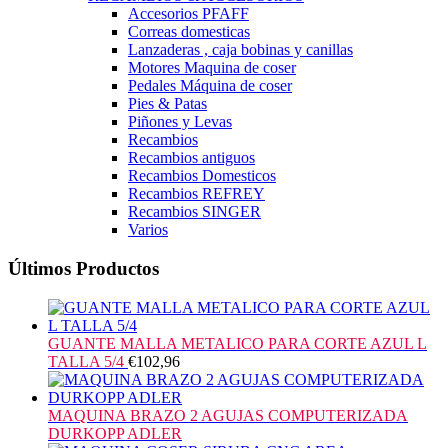
Accesorios PFAFF
Correas domesticas
Lanzaderas , caja bobinas y canillas
Motores Maquina de coser
Pedales Máquina de coser
Pies & Patas
Piñones y Levas
Recambios
Recambios antiguos
Recambios Domesticos
Recambios REFREY
Recambios SINGER
Varios
Últimos Productos
GUANTE MALLA METALICO PARA CORTE AZUL L
TALLA 5/4
€
102,96
MAQUINA BRAZO 2 AGUJAS COMPUTERIZADA
DURKOPP ADLER