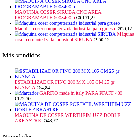
MAQUINA COSER SIRUBA CNC AREA
PROGRAMABLE 600×400m
€
6.151,22
Máquina coser computerizada industrial para grueso
€
950,12
Máquina
coser computerizada industrial SIRUBA
€
950,12
Más vendidos
ESTABILIZADOR FINO 200 M X 105 CM 25 gr
BLANCA
€
64,84
GARFIO made in italy PARA PFAFF 480
€
122,50
MAQUINA DE COSER WERTHEIM UZZ DOBLE
ARRASTRE
€
548,77
Novedades