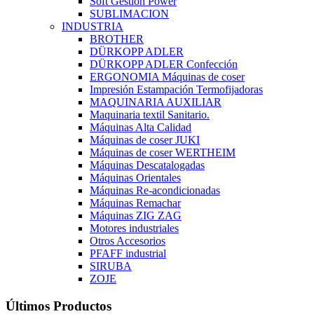
Soft Gestion Power
SUBLIMACION
INDUSTRIA
BROTHER
DÜRKOPP ADLER
DÜRKOPP ADLER Confección
ERGONOMIA Máquinas de coser
Impresión Estampación Termofijadoras
MAQUINARIA AUXILIAR
Maquinaria textil Sanitario.
Máquinas Alta Calidad
Máquinas de coser JUKI
Máquinas de coser WERTHEIM
Máquinas Descatalogadas
Máquinas Orientales
Máquinas Re-acondicionadas
Máquinas Remachar
Máquinas ZIG ZAG
Motores industriales
Otros Accesorios
PFAFF industrial
SIRUBA
ZOJE
Últimos Productos