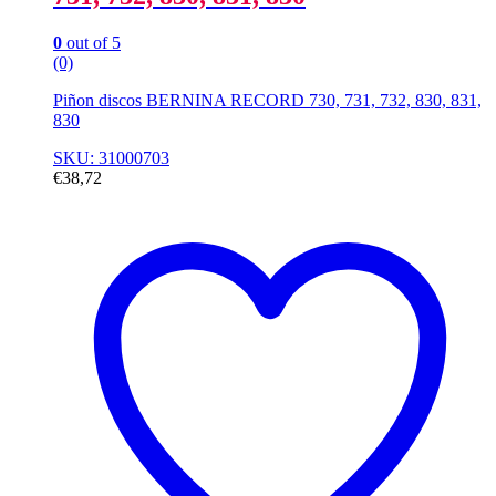
0
out of 5
(0)
Piñon discos BERNINA RECORD 730, 731, 732, 830, 831,
830
SKU: 31000703
€
38,72