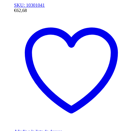
SKU: 10301041
€
62,68