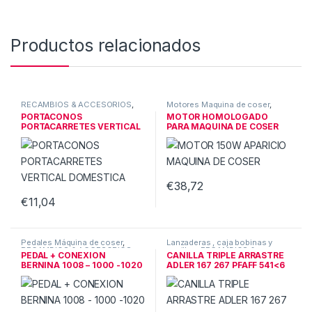
Productos relacionados
RECAMBIOS & ACCESORIOS
,
Motores Maquina de coser
,
Varios
RECAMBIOS & ACCESORIOS
PORTACONOS
MOTOR HOMOLOGADO
PORTACARRETES VERTICAL
PARA MAQUINA DE COSER
DOMESTICA
150W+PEDAL
€
38,72
€
11,04
Pedales Máquina de coser
,
Lanzaderas , caja bobinas y
RECAMBIOS & ACCESORIOS
canillas
,
RECAMBIOS &
PEDAL + CONEXION
CANILLA TRIPLE ARRASTRE
ACCESORIOS
BERNINA 1008 – 1000 -1020
ADLER 167 267 PFAFF 541<6