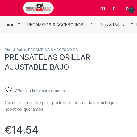
Skip to navigation
Skip to content
Open
0
Inicio
RECAMBIOS & ACCESORIOS
Pies & Patas
Pies & Patas
,
RECAMBIOS & ACCESORIOS
PRENSATELAS ORILLAR
AJUSTABLE BAJO
Añadir a la lista de deseos
Con este increíble pie , podremos orillar a la medida que
nosotros queramos
€
14,54