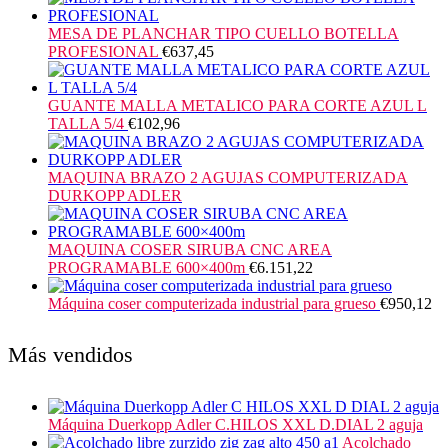
MESA DE PLANCHAR TIPO CUELLO BOTELLA
PROFESIONAL
€
637,45
GUANTE MALLA METALICO PARA CORTE AZUL L
TALLA 5/4
€
102,96
MAQUINA BRAZO 2 AGUJAS COMPUTERIZADA
DURKOPP ADLER
MAQUINA COSER SIRUBA CNC AREA
PROGRAMABLE 600×400m
€
6.151,22
Máquina coser computerizada industrial para grueso
€
950,12
Más vendidos
Máquina Duerkopp Adler C.HILOS XXL D.DIAL 2 aguja
Acolchado