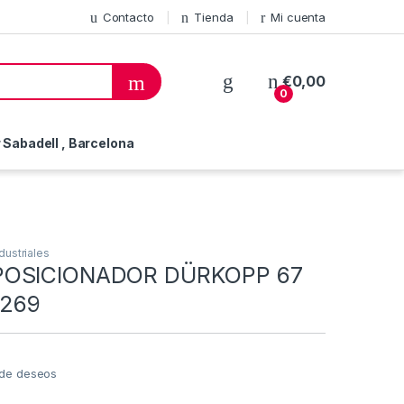
Contacto
Tienda
Mi cuenta
€
0,00
0
Sabadell , Barcelona
dustriales
POSICIONADOR DÜRKOPP 67
 269
a de deseos