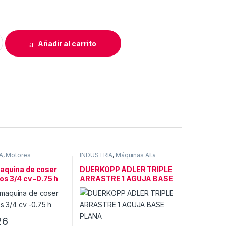
ADOR DÜRKOPP 67 167 267 69 269 quantity
Añadir al carrito
A
,
Motores
INDUSTRIA
,
Máquinas Alta
es
Calidad
aquina de coser
DUERKOPP ADLER TRIPLE
los 3/4 cv -0.75 h
ARRASTRE 1 AGUJA BASE
PLANA
26