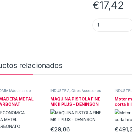
€
17,42
SOPORTE POSICION
uctos relacionados
MIA Máquinas de
INDUSTRIA
,
Otros Accesorios
INDUSTRI
NDUSTRIA
industrial
 MADERA METAL
MAQUINA PISTOLA FINE
Motor m
CARBONAT
MK II PLUS – DENINSON
corta hi
PIRA REGULA
€
29,86
€
491,