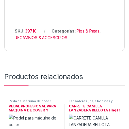
SKU:
39710
Categorías:
Pies & Patas
,
RECAMBIOS & ACCESORIOS
Productos relacionados
Pedales Máquina de coser
,
Lanzaderas , caja bobinas y
RECAMBIOS & ACCESORIOS
canillas
,
RECAMBIOS &
PEDAL PROFESIONAL PARA
CARRETE CANILLA
ACCESORIOS
MAQUINA DE COSER Y
LANZADERA BELLOTA singer
CLAVIJA
28k