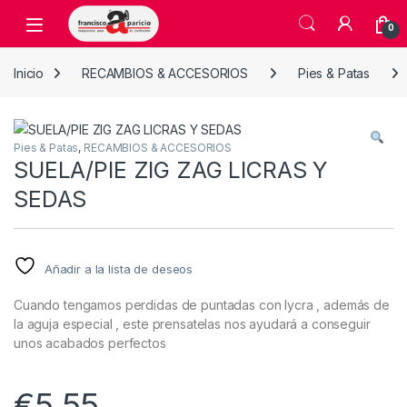
Skip to navigation
Skip to content
Open
0
Inicio
RECAMBIOS & ACCESORIOS
Pies & Patas
Pies & Patas
,
RECAMBIOS & ACCESORIOS
SUELA/PIE ZIG ZAG LICRAS Y
SEDAS
Añadir a la lista de deseos
Cuando tengamos perdidas de puntadas con lycra , además de
la aguja especial , este prensatelas nos ayudará a conseguir
unos acabados perfectos
€
5,55