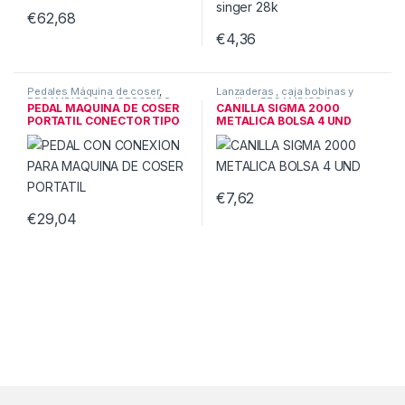
€
62,68
€
4,36
Pedales Máquina de coser
,
Lanzaderas , caja bobinas y
RECAMBIOS & ACCESORIOS
canillas
,
RECAMBIOS &
PEDAL MAQUINA DE COSER
CANILLA SIGMA 2000
ACCESORIOS
PORTATIL CONECTOR TIPO
METALICA BOLSA 4 UND
“S”
€
7,62
€
29,04