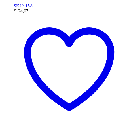
SKU: 15A
€
124,07