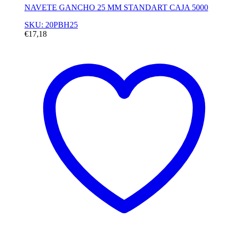
NAVETE GANCHO 25 MM STANDART CAJA 5000
SKU: 20PBH25
€
17,18