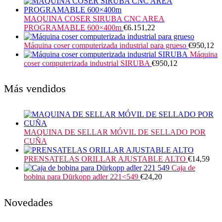
MAQUINA COSER SIRUBA CNC AREA
PROGRAMABLE 600×400m
€
6.151,22
Máquina coser computerizada industrial para grueso
€
950,12
Máquina
coser computerizada industrial SIRUBA
€
950,12
Más vendidos
MAQUINA DE SELLAR MÓVIL DE SELLADO POR
CUÑA
PRENSATELAS ORILLAR AJUSTABLE ALTO
€
14,59
Caja de
bobina para Dürkopp adler 221<549
€
24,20
Novedades