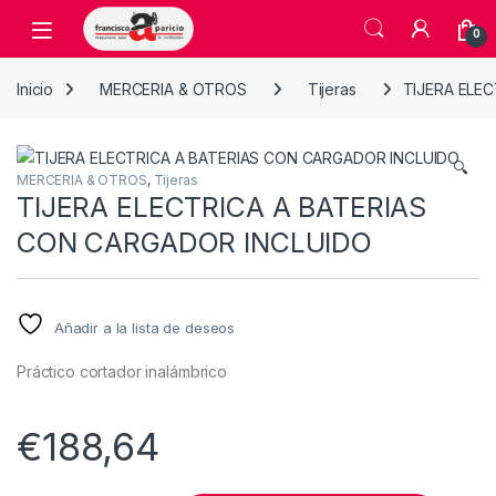
Skip to navigation
Skip to content
Open
0
Inicio
MERCERIA & OTROS
Tijeras
TIJERA ELE
🔍
MERCERIA & OTROS
,
Tijeras
TIJERA ELECTRICA A BATERIAS
CON CARGADOR INCLUIDO
Añadir a la lista de deseos
Práctico cortador inalámbrico
€
188,64