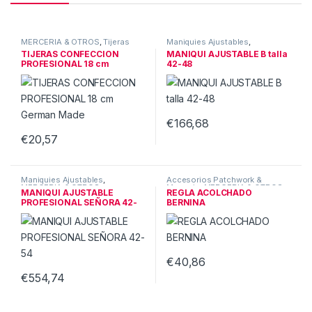
MERCERIA & OTROS
,
Tijeras
Maniquies Ajustables
,
MERCERIA & OTROS
TIJERAS CONFECCION
MANIQUI AJUSTABLE B talla
PROFESIONAL 18 cm
42-48
German Made
€
166,68
€
20,57
Maniquies Ajustables
,
Accesorios Patchwork &
MERCERIA & OTROS
Merceria
,
MERCERIA & OTROS
MANIQUI AJUSTABLE
REGLA ACOLCHADO
PROFESIONAL SEÑORA 42-
BERNINA
54
€
40,86
€
554,74