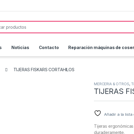
or:
s
Noticias
Contacto
Reparación máquinas de coser 
TIJERAS FISKARS CORTAHILOS
MERCERIA & OTROS
,
T
TIJERAS F
Añadir a la list
Tijeras ergonómicas
duraderamente.