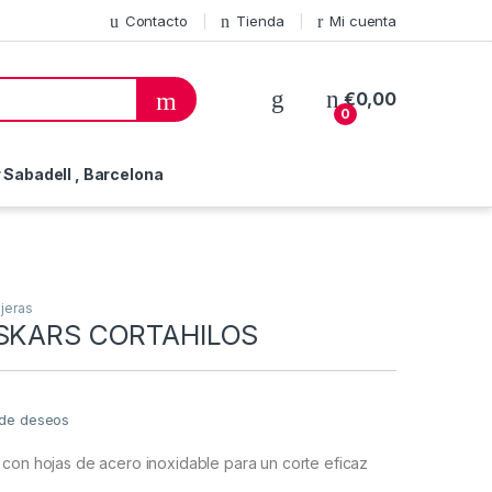
Contacto
Tienda
Mi cuenta
€
0,00
0
Sabadell , Barcelona
ijeras
ISKARS CORTAHILOS
a de deseos
 con hojas de acero inoxidable para un corte eficaz