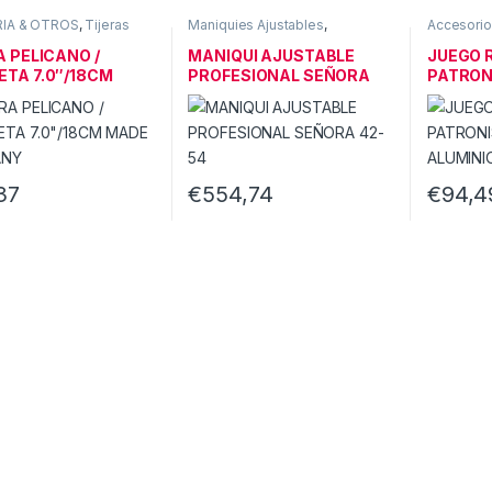
IA & OTROS
,
Tijeras
Maniquies Ajustables
,
Accesorio
MERCERIA & OTROS
Merceria
,
A PELICANO /
MANIQUI AJUSTABLE
JUEGO 
TA 7.0″/18CM
PROFESIONAL SEÑORA
PATRONI
 GERMANY
42-54
ALUMIN
37
€
554,74
€
94,4