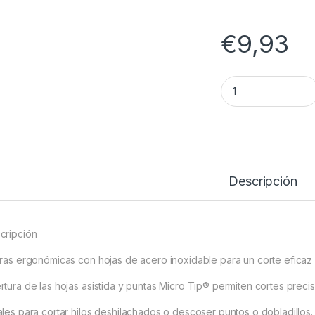
€
9,93
TIJERAS FISKARS 
Descripción
cripción
eras ergonómicas con hojas de acero inoxidable para un corte efica
rtura de las hojas asistida y puntas Micro Tip® permiten cortes preci
ales para cortar hilos deshilachados o descoser puntos o dobladillos.