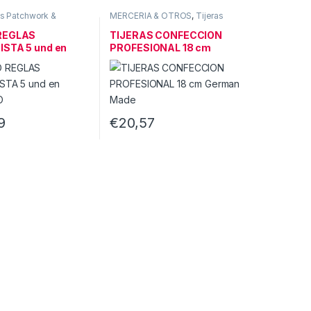
s Patchwork &
MERCERIA & OTROS
,
Tijeras
MERCERIA & OTROS
REGLAS
TIJERAS CONFECCION
STA 5 und en
PROFESIONAL 18 cm
IO
German Made
9
€
20,57