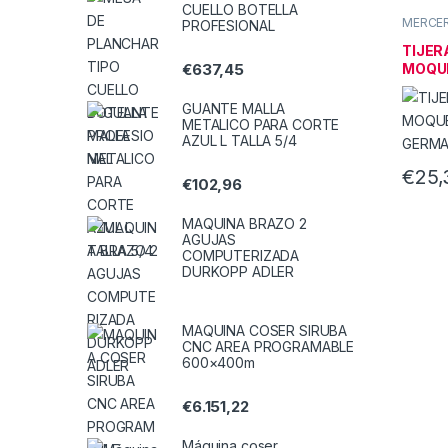
CUELLO BOTELLA
MERCER
PROFESIONAL
TIJER
MOQUE
€
637,45
MADE
GUANTE MALLA
METALICO PARA CORTE
AZUL L TALLA 5/4
€
25,
€
102,96
MAQUINA BRAZO 2
AGUJAS
COMPUTERIZADA
DURKOPP ADLER
MAQUINA COSER SIRUBA
CNC AREA PROGRAMABLE
600×400m
€
6.151,22
Máquina coser