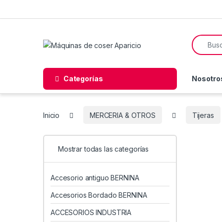
Skip to navigation
Skip to content
Search f
Categorías
Nosotro
Inicio
MERCERIA & OTROS
Tijeras
Mostrar todas las categorías
Accesorio antiguo BERNINA
Accesorios Bordado BERNINA
ACCESORIOS INDUSTRIA