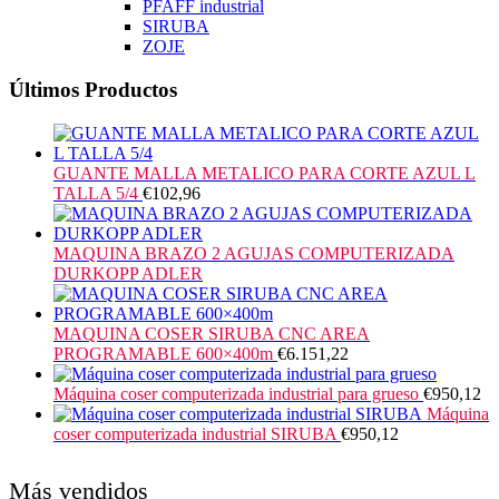
PFAFF industrial
SIRUBA
ZOJE
Últimos Productos
GUANTE MALLA METALICO PARA CORTE AZUL L
TALLA 5/4
€
102,96
MAQUINA BRAZO 2 AGUJAS COMPUTERIZADA
DURKOPP ADLER
MAQUINA COSER SIRUBA CNC AREA
PROGRAMABLE 600×400m
€
6.151,22
Máquina coser computerizada industrial para grueso
€
950,12
Máquina
coser computerizada industrial SIRUBA
€
950,12
Más vendidos