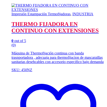
Impresión Estampación Termofijadoras
,
INDUSTRIA
THERMO FIJADORA EN
CONTINUO CON EXTENSIONES
0
out of 5
(0)
Máquina de Thermofijación continua con banda
trasnportadora , adecuaja para thermofijacion de mascaraillas
sanitarias desehcables con accesorio especifico bajo demanda
SKU: 450NZ