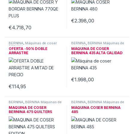
€
2.398,00
€
4.718,70
Este producto tiene múltiples variantes. Las opciones se pueden
BERNINA
,
Máquinas de coser
BERNINA
,
BERNINA Máquinas de
BERNINA
coser
,
Máquinas de coser
OFERTA -50% DOBLE
MÁQUINA DE COSER
BERNINA
ARRASTRE
BERNINA 435 ALTA CALIDAD
€
1.998,00
€
114,95
BERNINA
,
BERNINA Máquinas de
BERNINA
,
BERNINA Máquinas de
coser
,
Máquinas de coser
coser
,
Máquinas de coser
MAQUINA DE COSER
MÁQUINA COSER BERNINA
BERNINA
BERNINA
BERNINA 475 QUILTERS
485
EDITION