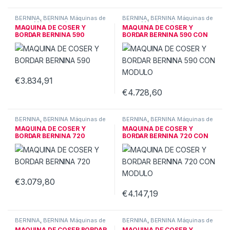
BERNINA
,
BERNINA Máquinas de
BERNINA
,
BERNINA Máquinas de
coser
,
Máquinas de coser
coser
,
Máquinas de coser
MAQUINA DE COSER Y
MAQUINA DE COSER Y
BERNINA
BERNINA
BORDAR BERNINA 590
BORDAR BERNINA 590 CON
MODULO
€
3.834,91
Este producto tiene múltiples variantes. Las opciones se pueden
€
4.728,60
Este producto tiene múltiples v
BERNINA
,
BERNINA Máquinas de
BERNINA
,
BERNINA Máquinas de
coser
,
Máquinas de coser
coser
,
Máquinas de coser
MAQUINA DE COSER Y
MAQUINA DE COSER Y
BERNINA
BERNINA
BORDAR BERNINA 720
BORDAR BERNINA 720 CON
MODULO
€
3.079,80
Este producto tiene múltiples variantes. Las opciones se pueden
€
4.147,19
Este producto tiene múltiples v
BERNINA
,
BERNINA Máquinas de
BERNINA
,
BERNINA Máquinas de
coser
,
Máquinas de coser
coser
,
Máquinas de coser
MAQUINA DE COSER BORDAR
MAQUINA DE COSER Y