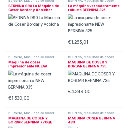
BERNINA
,
Máquinas de coser
BERNINA
,
Máquinas de coser
BERNINA
BERNINA
BERNINA 990 La Máquina de
La máquina verdaderamente
Coser bordar y Acolchar
robusta BERNINA 325
€
1.265,01
BERNINA
,
Máquinas de coser
BERNINA
,
Máquinas de coser
BERNINA
BERNINA
Máquina de coser
MAQUINA DE COSER Y
impresionante NUEVA
BORDAR BERNINA 735
BERNINA 335
€
4.344,00
€
1.530,00
BERNINA
,
Máquinas de coser
BERNINA
,
Máquinas de coser
BERNINA
BERNINA
MAQUINA DE COSER Y
MÁQUINA COSER BERNINA
BORDAR BERNINA 770QE
480
PLUS