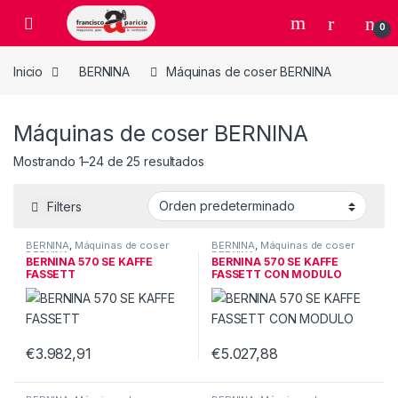
Skip to navigation
Skip to content
Open
0
Inicio
BERNINA
Máquinas de coser BERNINA
Máquinas de coser BERNINA
Mostrando 1–24 de 25 resultados
Filters
BERNINA
,
Máquinas de coser
BERNINA
,
Máquinas de coser
BERNINA
BERNINA
BERNINA 570 SE KAFFE
BERNINA 570 SE KAFFE
FASSETT
FASSETT CON MODULO
€
3.982,91
€
5.027,88