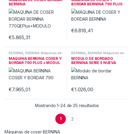
BERNINA
BERNINA
BERNINA
BORDAR BERNINA 790 PLUS
770QEPlus+MODULO
€
6.818,41
Este producto tiene múltiples v
€
5.865,31
Este producto tiene múltiples variantes. Las opciones se pueden
BERNINA
,
BERNINA Máquinas de
BERNINA
,
BERNINA Máquinas de
coser
,
Máquinas de coser
coser
,
Máquinas de coser
MÁQUINA BERNINA COSER Y
MÓDULO DE BORDADO
BERNINA
BERNINA
BORDAR 790 PLUS + MODUL
BERNINA SERIE 5 NUEVA
€
7.965,01
€
1.026,00
Este producto tiene múltiples variantes. Las opciones se pueden
Mostrando 1–24 de 25 resultados
1
2
Máquinas de coser BERNINA