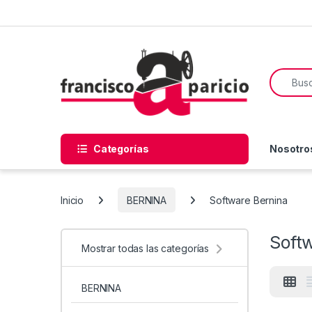
Skip to navigation
Skip to content
Search f
Categorías
Nosotro
Inicio
BERNINA
Software Bernina
Soft
Mostrar todas las categorías
BERNINA