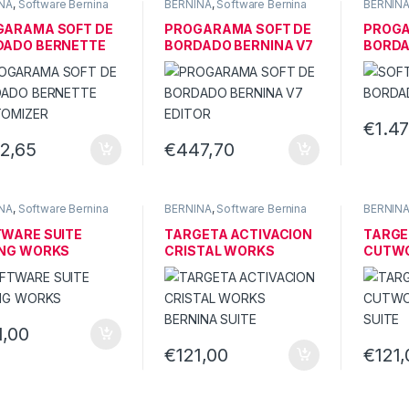
NA
,
Software Bernina
BERNINA
,
Software Bernina
BERNIN
GARAMA SOFT DE
PROGARAMA SOFT DE
PROGA
DADO BERNETTE
BORDADO BERNINA V7
BORDA
TOMIZER
EDITOR
€
1.4
2,65
€
447,70
NA
,
Software Bernina
BERNINA
,
Software Bernina
BERNIN
WARE SUITE
TARGETA ACTIVACION
TARGE
ING WORKS
CRISTAL WORKS
CUTWO
BERNINA SUITE
SUITE
1,00
€
121,00
€
121