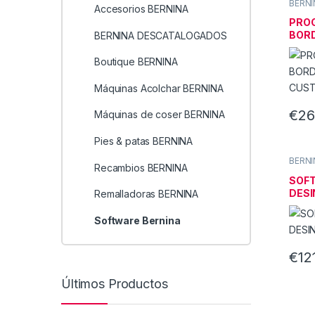
BERNI
Accesorios BERNINA
PRO
BOR
BERNINA DESCATALOGADOS
CUS
Boutique BERNINA
Máquinas Acolchar BERNINA
€
26
Máquinas de coser BERNINA
Pies & patas BERNINA
BERNI
Recambios BERNINA
SOFT
DES
Remalladoras BERNINA
Software Bernina
€
12
Últimos Productos