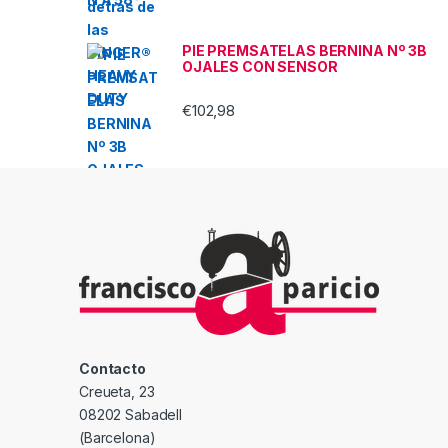
PIE PREMSATELAS BERNINA Nº 3B
OJALES CON SENSOR
€
102,98
Contacto
Creueta, 23
08202 Sabadell
(Barcelona)