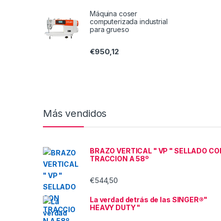
Máquina coser
computerizada industrial
para grueso
€
950,12
Más vendidos
BRAZO VERTICAL " VP " SELLADO CO
TRACCION A 58º
€
544,50
La verdad detrás de las SINGER®"
HEAVY DUTY "