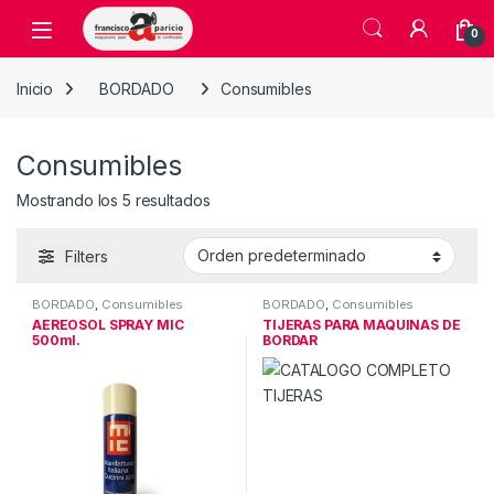
Skip to navigation
Skip to content
Open
0
Inicio
BORDADO
Consumibles
Consumibles
Mostrando los 5 resultados
Filters
BORDADO
,
Consumibles
BORDADO
,
Consumibles
AEREOSOL SPRAY MIC
TIJERAS PARA MAQUINAS DE
500ml.
BORDAR