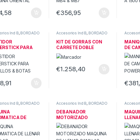
4,58
€
356,95
rios Ind B
,
BORDADO
Accesorios Ind B
,
BORDADO
Accesori
TIDOR
KIT DE GORRAS CON
MANIQ
ERSTICK PARA
CARRETE DOBLE
DE CA
ILLOS & BOTAS
POWER
€
1.258,40
8,91
€
381
rios Ind B
,
BORDADO
Accesorios Ind B
,
BORDADO
Accesori
UINA
DEBANADOR
MAQUI
OMATICA DE
MOTORIZADO
LLENA
AR CANILLAS
MAQUINA DE LLENAR
SPULE
CANILLAS