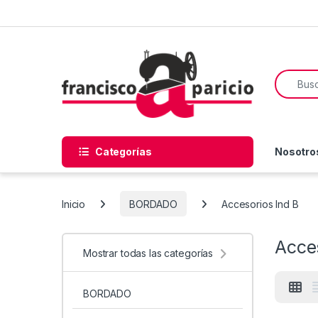
Skip to navigation
Skip to content
Search f
Categorías
Nosotro
Inicio
BORDADO
Accesorios Ind B
Acces
Mostrar todas las categorías
BORDADO