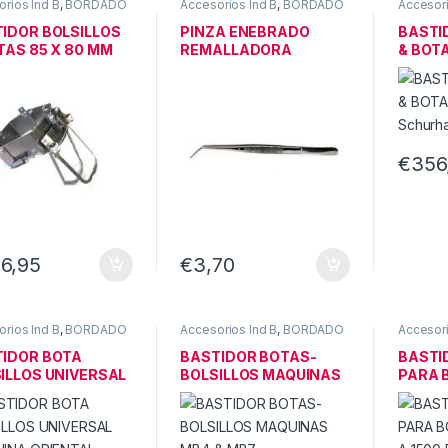
rios Ind B
,
BORDADO
Accesorios Ind B
,
BORDADO
Accesori
IDOR BOLSILLOS
PINZA ENEBRADO
BASTI
TAS 85 X 80 MM
REMALLADORA
& BOTA
A SWF
,RECUBRIDORA &
Schur
OVERLOCK
€
356
6,95
€
3,70
rios Ind B
,
BORDADO
Accesorios Ind B
,
BORDADO
Accesori
IDOR BOTA
BASTIDOR BOTAS-
BASTI
ILLOS UNIVERSAL
BOLSILLOS MAQUINAS
PARA 
INA ORIENTAL
MB4 & MB7
TXAPE