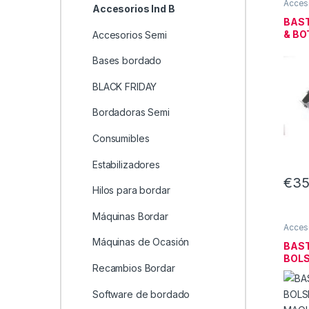
Acceso
Accesorios Ind B
BAST
& BO
Accesorios Semi
PAR
Bases bordado
BLACK FRIDAY
Bordadoras Semi
Consumibles
Estabilizadores
€
35
Hilos para bordar
Máquinas Bordar
Acceso
Máquinas de Ocasión
BAST
BOLS
Recambios Bordar
MAQU
Software de bordado