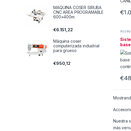
MAQUINA COSER SIRUBA
€
1.
CNC AREA PROGRAMABLE
600×400m
€
6.151,22
Acceso
Sist
Máquina coser
base
computerizada industrial
cont
para grueso
€
950,12
€
48
Mostrando
Accesorio
Nuestra s
más versát