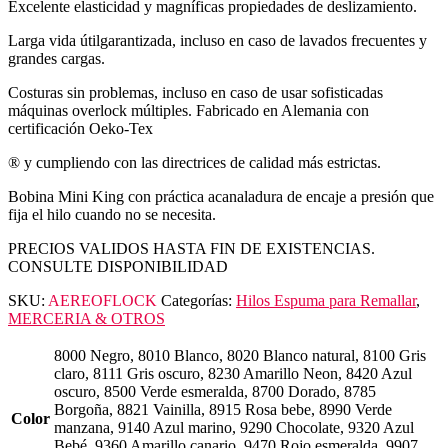
Excelente elasticidad y magníficas propiedades de deslizamiento.
Larga vida útilgarantizada, incluso en caso de lavados frecuentes y
grandes cargas.
Costuras sin problemas, incluso en caso de usar sofisticadas
máquinas overlock múltiples. Fabricado en Alemania con
certificación Oeko-Tex
® y cumpliendo con las directrices de calidad más estrictas.
Bobina Mini King con práctica acanaladura de encaje a presión que
fija el hilo cuando no se necesita.
PRECIOS VALIDOS HASTA FIN DE EXISTENCIAS.
CONSULTE DISPONIBILIDAD
SKU:
AEREOFLOCK
Categorías:
Hilos Espuma para Remallar
,
MERCERIA & OTROS
8000 Negro, 8010 Blanco, 8020 Blanco natural, 8100 Gris
claro, 8111 Gris oscuro, 8230 Amarillo Neon, 8420 Azul
oscuro, 8500 Verde esmeralda, 8700 Dorado, 8785
Borgoña, 8821 Vainilla, 8915 Rosa bebe, 8990 Verde
Color
manzana, 9140 Azul marino, 9290 Chocolate, 9320 Azul
Bebé, 9360 Amarillo canario, 9470 Rojo esmeralda, 9907