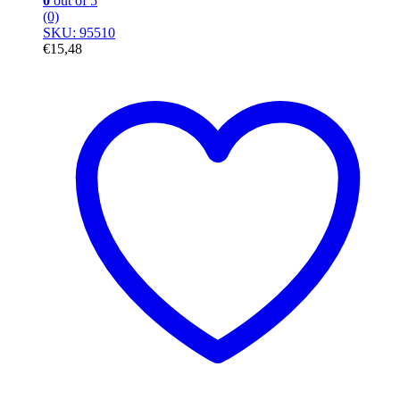
0
out of 5
(0)
SKU: 95510
€
15,48