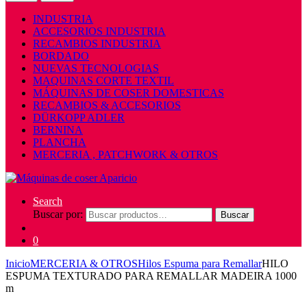
INDUSTRIA
ACCESORIOS INDUSTRIA
RECAMBIOS INDUSTRIA
BORDADO
NUEVAS TECNOLOGIAS
MAQUINAS CORTE TEXTIL
MÁQUINAS DE COSER DOMESTICAS
RECAMBIOS & ACCESORIOS
DÜRKOPP ADLER
BERNINA
PLANCHA
MERCERIA , PATCHWORK & OTROS
Search
Buscar por:
Buscar
0
Inicio
MERCERIA & OTROS
Hilos Espuma para Remallar
HILO
ESPUMA TEXTURADO PARA REMALLAR MADEIRA 1000
m