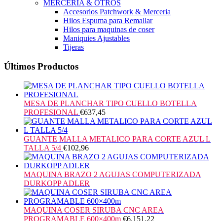
MERCERIA & OTROS
Accesorios Patchwork & Merceria
Hilos Espuma para Remallar
Hilos para maquinas de coser
Maniquies Ajustables
Tijeras
Últimos Productos
MESA DE PLANCHAR TIPO CUELLO BOTELLA
PROFESIONAL
€
637,45
GUANTE MALLA METALICO PARA CORTE AZUL L
TALLA 5/4
€
102,96
MAQUINA BRAZO 2 AGUJAS COMPUTERIZADA
DURKOPP ADLER
MAQUINA COSER SIRUBA CNC AREA
PROGRAMABLE 600×400m
€
6.151,22