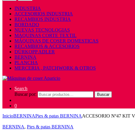
INDUSTRIA
ACCESORIOS INDUSTRIA
RECAMBIOS INDUSTRIA
BORDADO
NUEVAS TECNOLOGIAS
MAQUINAS CORTE TEXTIL
MÁQUINAS DE COSER DOMESTICAS
RECAMBIOS & ACCESORIOS
DÜRKOPP ADLER
BERNINA
PLANCHA
MERCERIA , PATCHWORK & OTROS
Search
Buscar por:
Buscar
0
Inicio
BERNINA
Pies & patas BERNINA
ACCESORIO Nº47 KIT 
BERNINA
,
Pies & patas BERNINA