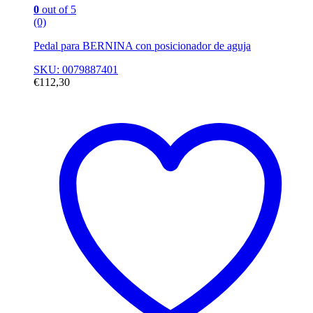
0
out of 5
(0)
Pedal para BERNINA con posicionador de aguja
SKU: 0079887401
€
112,30