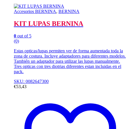
Accesorios BERNINA
,
BERNINA
KIT LUPAS BERNINA
0
out of 5
(0)
Estas opticas/lupas permiten ver de forma aumentada toda la
zona de costura. Incluye adaptadores para diferentes modelos.
También un adaptador para utilizar las lupas manualmente.
Tres opticas con tres diotrias diferentes estan incluidas en el
pack.
SKU: 0082647300
€
53,43