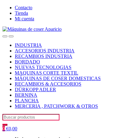
Skip
Skip
Contacto
to
to
Tienda
navigation
content
Mi cuenta
Open
Close
INDUSTRIA
ACCESORIOS INDUSTRIA
RECAMBIOS INDUSTRIA
BORDADO
NUEVAS TECNOLOGIAS
MAQUINAS CORTE TEXTIL
MÁQUINAS DE COSER DOMESTICAS
RECAMBIOS & ACCESORIOS
DÜRKOPP ADLER
BERNINA
PLANCHA
MERCERIA , PATCHWORK & OTROS
Search
for:
0
€
0,00