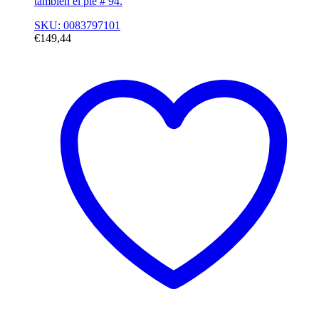
también el pie # 94.
SKU: 0083797101
€
149,44