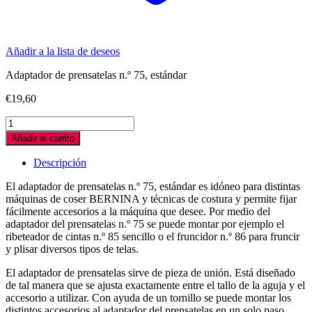
Añadir a la lista de deseos
Adaptador de prensatelas n.º 75, estándar
€
19,60
ADAPTADOR
MAQUIN
Añadir al carrito
BERNINA
Nº75,
Descripción
SERIE
1000
El adaptador de prensatelas n.º 75, estándar es idóneo para distintas
quantity
máquinas de coser BERNINA y técnicas de costura y permite fijar
fácilmente accesorios a la máquina que desee. Por medio del
adaptador del prensatelas n.º 75 se puede montar por ejemplo el
ribeteador de cintas n.º 85 sencillo o el fruncidor n.º 86 para fruncir
y plisar diversos tipos de telas.
El adaptador de prensatelas sirve de pieza de unión. Está diseñado
de tal manera que se ajusta exactamente entre el tallo de la aguja y el
accesorio a utilizar. Con ayuda de un tornillo se puede montar los
distintos accesorios al adaptador del prensatelas en un solo paso.