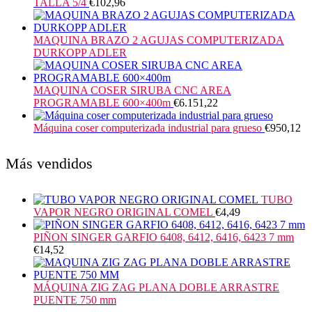
TALLA 5/4
€
102,96
MAQUINA BRAZO 2 AGUJAS COMPUTERIZADA
DURKOPP ADLER
MAQUINA COSER SIRUBA CNC AREA
PROGRAMABLE 600×400m
€
6.151,22
Máquina coser computerizada industrial para grueso
€
950,12
Más vendidos
TUBO
VAPOR NEGRO ORIGINAL COMEL
€
4,49
PIÑON SINGER GARFIO 6408, 6412, 6416, 6423 7 mm
€
14,52
MÁQUINA ZIG ZAG PLANA DOBLE ARRASTRE
PUENTE 750 mm