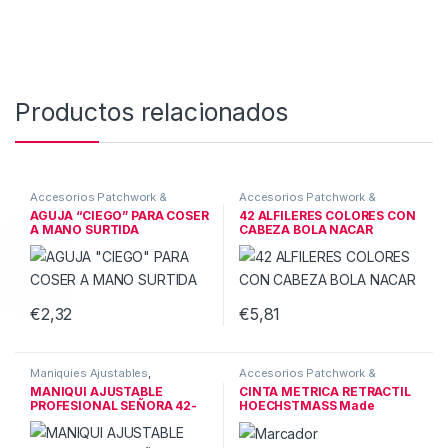
Productos relacionados
Accesorios Patchwork &
Accesorios Patchwork &
Merceria
,
MERCERIA & OTROS
Merceria
,
MERCERIA & OTROS
AGUJA “CIEGO” PARA COSER
42 ALFILERES COLORES CON
A MANO SURTIDA
CABEZA BOLA NACAR
€
2,32
€
5,81
Maniquies Ajustables
,
Accesorios Patchwork &
MERCERIA & OTROS
Merceria
,
MERCERIA & OTROS
MANIQUI AJUSTABLE
CINTA METRICA RETRACTIL
PROFESIONAL SEÑORA 42-
HOECHSTMASS Made
54
Germany