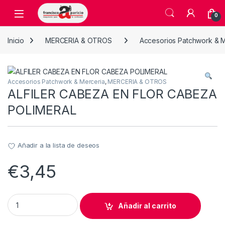
Skip to navigation
Skip to content
Open
0
Inicio
MERCERIA & OTROS
Accesorios Patchwork & M
Accesorios Patchwork & Merceria
,
MERCERIA & OTROS
ALFILER CABEZA EN FLOR CABEZA
POLIMERAL
Añadir a la lista de deseos
€
3,45
ALFILER CABEZA EN FLOR CABEZA POLIMERAL quantity
Añadir al carrito