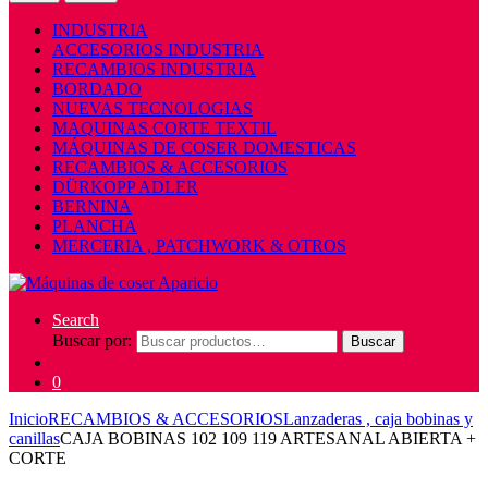
INDUSTRIA
ACCESORIOS INDUSTRIA
RECAMBIOS INDUSTRIA
BORDADO
NUEVAS TECNOLOGIAS
MAQUINAS CORTE TEXTIL
MÁQUINAS DE COSER DOMESTICAS
RECAMBIOS & ACCESORIOS
DÜRKOPP ADLER
BERNINA
PLANCHA
MERCERIA , PATCHWORK & OTROS
Search
Buscar por:
Buscar
0
Inicio
RECAMBIOS & ACCESORIOS
Lanzaderas , caja bobinas y
canillas
CAJA BOBINAS 102 109 119 ARTESANAL ABIERTA +
CORTE