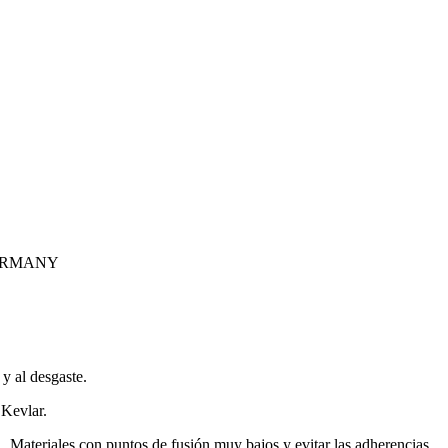
GERMANY
y al desgaste.
Kevlar.
. Materiales con puntos de fusión muy bajos y evitar las adherencias