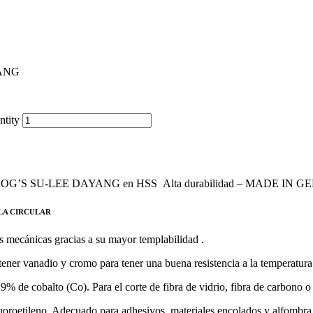
ANG
tity
’S SU-LEE DAYANG en HSS Alta durabilidad – MADE IN 
LA CIRCULAR
 mecánicas gracias a su mayor templabilidad .
r vanadio y cromo para tener una buena resistencia a la temperatura 
obalto (Co). Para el corte de fibra de vidrio, fibra de carbono o 
uoroetileno, Adecuado para adhesivos, materiales encolados y alfombra 