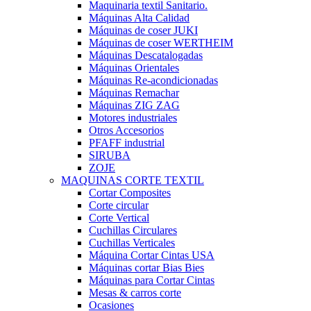
Maquinaria textil Sanitario.
Máquinas Alta Calidad
Máquinas de coser JUKI
Máquinas de coser WERTHEIM
Máquinas Descatalogadas
Máquinas Orientales
Máquinas Re-acondicionadas
Máquinas Remachar
Máquinas ZIG ZAG
Motores industriales
Otros Accesorios
PFAFF industrial
SIRUBA
ZOJE
MAQUINAS CORTE TEXTIL
Cortar Composites
Corte circular
Corte Vertical
Cuchillas Circulares
Cuchillas Verticales
Máquina Cortar Cintas USA
Máquinas cortar Bias Bies
Máquinas para Cortar Cintas
Mesas & carros corte
Ocasiones