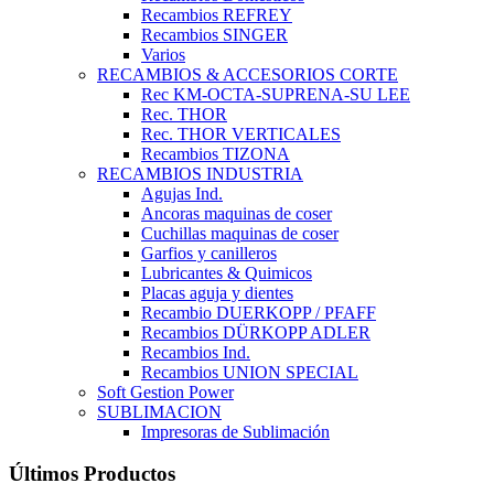
Recambios REFREY
Recambios SINGER
Varios
RECAMBIOS & ACCESORIOS CORTE
Rec KM-OCTA-SUPRENA-SU LEE
Rec. THOR
Rec. THOR VERTICALES
Recambios TIZONA
RECAMBIOS INDUSTRIA
Agujas Ind.
Ancoras maquinas de coser
Cuchillas maquinas de coser
Garfios y canilleros
Lubricantes & Quimicos
Placas aguja y dientes
Recambio DUERKOPP / PFAFF
Recambios DÜRKOPP ADLER
Recambios Ind.
Recambios UNION SPECIAL
Soft Gestion Power
SUBLIMACION
Impresoras de Sublimación
Últimos Productos