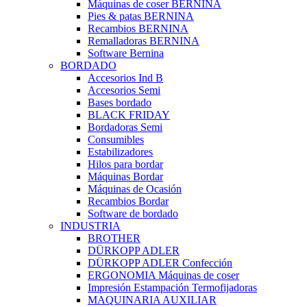
Máquinas de coser BERNINA
Pies & patas BERNINA
Recambios BERNINA
Remalladoras BERNINA
Software Bernina
BORDADO
Accesorios Ind B
Accesorios Semi
Bases bordado
BLACK FRIDAY
Bordadoras Semi
Consumibles
Estabilizadores
Hilos para bordar
Máquinas Bordar
Máquinas de Ocasión
Recambios Bordar
Software de bordado
INDUSTRIA
BROTHER
DÜRKOPP ADLER
DÜRKOPP ADLER Confección
ERGONOMIA Máquinas de coser
Impresión Estampación Termofijadoras
MAQUINARIA AUXILIAR