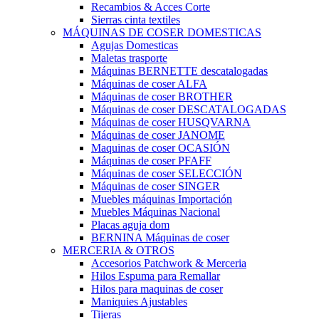
Recambios & Acces Corte
Sierras cinta textiles
MÁQUINAS DE COSER DOMESTICAS
Agujas Domesticas
Maletas trasporte
Máquinas BERNETTE descatalogadas
Máquinas de coser ALFA
Máquinas de coser BROTHER
Máquinas de coser DESCATALOGADAS
Máquinas de coser HUSQVARNA
Máquinas de coser JANOME
Maquinas de coser OCASIÓN
Máquinas de coser PFAFF
Máquinas de coser SELECCIÓN
Máquinas de coser SINGER
Muebles máquinas Importación
Muebles Máquinas Nacional
Placas aguja dom
BERNINA Máquinas de coser
MERCERIA & OTROS
Accesorios Patchwork & Merceria
Hilos Espuma para Remallar
Hilos para maquinas de coser
Maniquies Ajustables
Tijeras