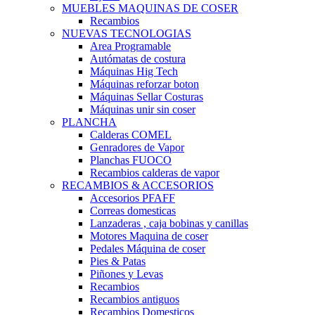
MUEBLES MAQUINAS DE COSER
Recambios
NUEVAS TECNOLOGIAS
Area Programable
Autómatas de costura
Máquinas Hig Tech
Máquinas reforzar boton
Máquinas Sellar Costuras
Máquinas unir sin coser
PLANCHA
Calderas COMEL
Genradores de Vapor
Planchas FUOCO
Recambios calderas de vapor
RECAMBIOS & ACCESORIOS
Accesorios PFAFF
Correas domesticas
Lanzaderas , caja bobinas y canillas
Motores Maquina de coser
Pedales Máquina de coser
Pies & Patas
Piñones y Levas
Recambios
Recambios antiguos
Recambios Domesticos