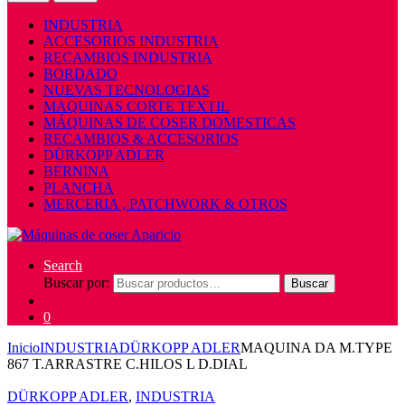
INDUSTRIA
ACCESORIOS INDUSTRIA
RECAMBIOS INDUSTRIA
BORDADO
NUEVAS TECNOLOGIAS
MAQUINAS CORTE TEXTIL
MÁQUINAS DE COSER DOMESTICAS
RECAMBIOS & ACCESORIOS
DÜRKOPP ADLER
BERNINA
PLANCHA
MERCERIA , PATCHWORK & OTROS
Search
Buscar por:
Buscar
0
Inicio
INDUSTRIA
DÜRKOPP ADLER
MAQUINA DA M.TYPE
867 T.ARRASTRE C.HILOS L D.DIAL
DÜRKOPP ADLER
,
INDUSTRIA