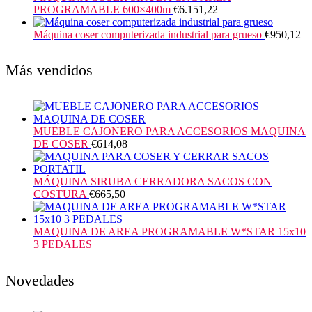
PROGRAMABLE 600×400m
€
6.151,22
Máquina coser computerizada industrial para grueso
€
950,12
Más vendidos
MUEBLE CAJONERO PARA ACCESORIOS MAQUINA
DE COSER
€
614,08
MÁQUINA SIRUBA CERRADORA SACOS CON
COSTURA
€
665,50
MAQUINA DE AREA PROGRAMABLE W*STAR 15x10
3 PEDALES
Novedades