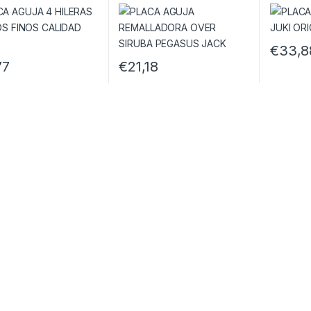
N
SIRUBA PEGASUS JACK
€
33,8
77
€
21,18