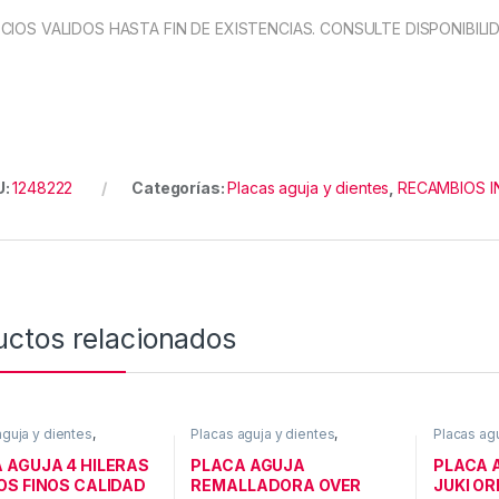
CIOS VALIDOS HASTA FIN DE EXISTENCIAS. CONSULTE DISPONIBILI
U:
1248222
Categorías:
Placas aguja y dientes
,
RECAMBIOS I
uctos relacionados
aguja y dientes
,
Placas aguja y dientes
,
Placas agu
IOS INDUSTRIA
RECAMBIOS INDUSTRIA
RECAMBIO
 AGUJA 4 HILERAS
PLACA AGUJA
PLACA 
OS FINOS CALIDAD
REMALLADORA OVER
JUKI OR