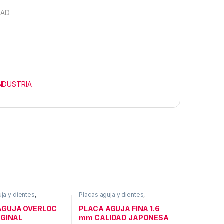
DAD
NDUSTRIA
ja y dientes
,
Placas aguja y dientes
,
S INDUSTRIA
RECAMBIOS INDUSTRIA
AGUJA OVERLOC
PLACA AGUJA FINA 1.6
IGINAL
mm CALIDAD JAPONESA