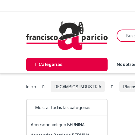
Skip to navigation
Skip to content
Search f
Categorías
Nosotro
Inicio
RECAMBIOS INDUSTRIA
Placa
Mostrar todas las categorías
Accesorio antiguo BERNINA