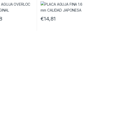
8
€
14,81