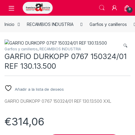
Skip to navigation
Skip to content
Open
0
Inicio
RECAMBIOS INDUSTRIA
Garfios y canilleros
🔍
Garfios y canilleros
,
RECAMBIOS INDUSTRIA
GARFIO DURKOPP 0767 150324/01
REF 130.13.500
Añadir a la lista de deseos
GARFIO DURKOPP 0767 150324/01 REF 130.13.500 XXL
€
314,06