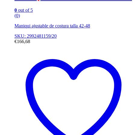
0
out of 5
(0)
Maniqui ajustable de costura talla 42-48
SKU: 2992481159/20
€
166,68