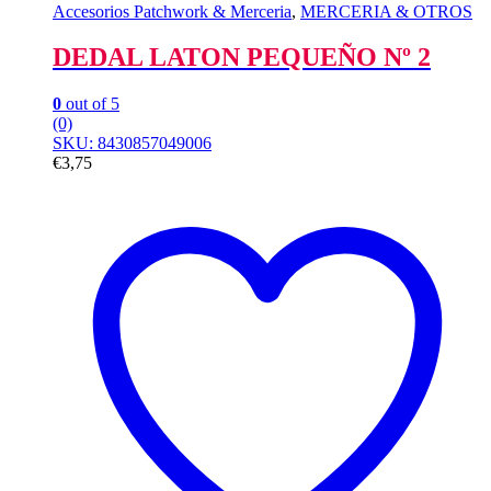
Accesorios Patchwork & Merceria
,
MERCERIA & OTROS
DEDAL LATON PEQUEÑO Nº 2
0
out of 5
(0)
SKU: 8430857049006
€
3,75