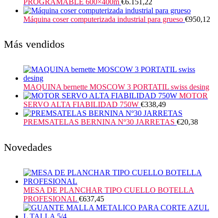
PROGRAMABLE 600×400m
€
6.151,22
Máquina coser computerizada industrial para grueso
€
950,12
Más vendidos
MAQUINA bernette MOSCOW 3 PORTATIL swiss desing
MOTOR
SERVO ALTA FIABILIDAD 750W
€
338,49
PREMSATELAS BERNINA Nº30 JARRETAS
€
20,38
Novedades
MESA DE PLANCHAR TIPO CUELLO BOTELLA
PROFESIONAL
€
637,45