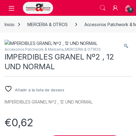
Skip to navigation
Skip to content
Open
0
Inicio
MERCERIA & OTROS
Accesorios Patchwork & M
Accesorios Patchwork & Merceria
,
MERCERIA & OTROS
IMPERDIBLES GRANEL Nº2 , 12
UND NORMAL
Añadir a la lista de deseos
IMPERDIBLES GRANEL Nº2 , 12 UND NORMAL
€
0,62