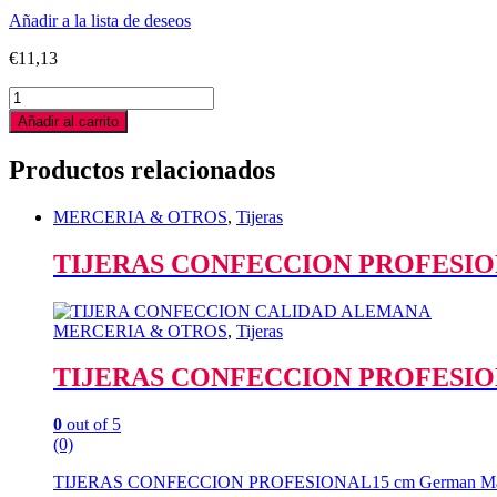
Añadir a la lista de deseos
€
11,13
TIJERAS
RECTA
Añadir al carrito
PROFESIONAL
Made
Productos relacionados
in
Germany
quantity
MERCERIA & OTROS
,
Tijeras
TIJERAS CONFECCION PROFESION
MERCERIA & OTROS
,
Tijeras
TIJERAS CONFECCION PROFESION
0
out of 5
(0)
TIJERAS CONFECCION PROFESIONAL15 cm German M