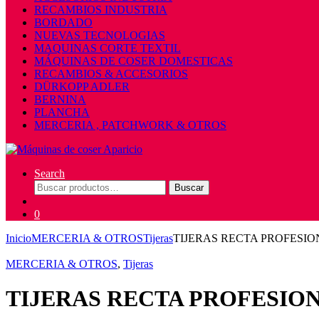
RECAMBIOS INDUSTRIA
BORDADO
NUEVAS TECNOLOGIAS
MAQUINAS CORTE TEXTIL
MÁQUINAS DE COSER DOMESTICAS
RECAMBIOS & ACCESORIOS
DÜRKOPP ADLER
BERNINA
PLANCHA
MERCERIA , PATCHWORK & OTROS
Search
Buscar
Buscar
por:
0
Inicio
MERCERIA & OTROS
Tijeras
TIJERAS RECTA PROFESION
MERCERIA & OTROS
,
Tijeras
TIJERAS RECTA PROFESIONA