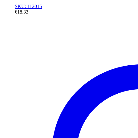
SKU: 112015
€
18,33