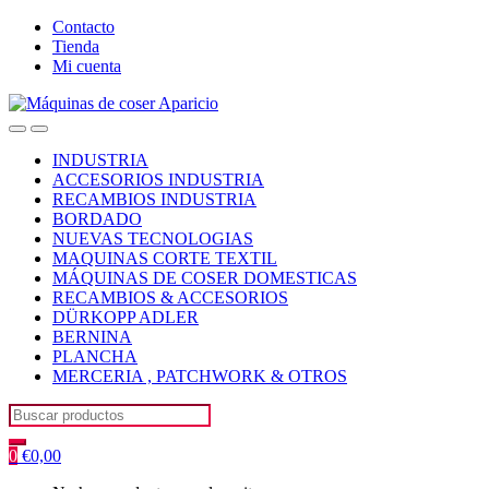
Skip
Skip
Contacto
to
to
Tienda
navigation
content
Mi cuenta
Open
Close
INDUSTRIA
ACCESORIOS INDUSTRIA
RECAMBIOS INDUSTRIA
BORDADO
NUEVAS TECNOLOGIAS
MAQUINAS CORTE TEXTIL
MÁQUINAS DE COSER DOMESTICAS
RECAMBIOS & ACCESORIOS
DÜRKOPP ADLER
BERNINA
PLANCHA
MERCERIA , PATCHWORK & OTROS
Search
for:
0
€
0,00