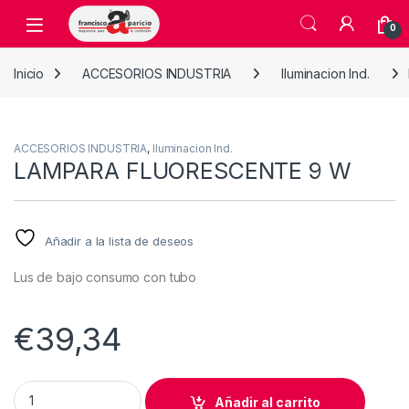
Skip to navigation
Skip to content
Open
0
Inicio
ACCESORIOS INDUSTRIA
Iluminacion Ind.
ACCESORIOS INDUSTRIA
,
Iluminacion Ind.
LAMPARA FLUORESCENTE 9 W
Añadir a la lista de deseos
Lus de bajo consumo con tubo
€
39,34
LAMPARA FLUORESCENTE 9 W quantity
Añadir al carrito