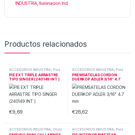
INDUSTRIA
,
Iluminacion Ind.
Productos relacionados
ACCESORIOS INDUSTRIA
,
Pies
ACCESORIOS INDUSTRIA
,
Pies
& guias triple
& guias triple
PÌE EXT TRIPLE ARRASTRE
PREMSATELAS CORDON
TIPO SINGER (240149 INT )
DUERKOP ADLER 3/16″ 4.7
mm
€
9,69
€
26,62
ACCESORIOS INDUSTRIA
,
Otros
ACCESORIOS INDUSTRIA
,
Pies
Accesorios
& guias triple
EMBUDO PARA COLLARINES
PIE INTERIOR RIBETEAR