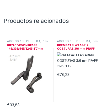
Productos relacionados
ACCESORIOS INDUSTRIA
,
Pies
ACCESORIOS INDUSTRIA
,
Pies
& guias triple
& guias triple
PIES CORDON PFAFF
PREMSATELAS ABRIR
145/335/545/1245 4´7mm
COSTURAS 3/6 mm PFAFF
3/16″
1245 335
€
76,23
€
33,83