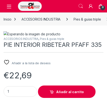
Skip to navigation
Skip to content
Open
0
Inicio
ACCESORIOS INDUSTRIA
Pies & guias triple
ACCESORIOS INDUSTRIA
,
Pies & guias triple
PIE INTERIOR RIBETEAR PFAFF 335
Añadir a la lista de deseos
€
22,69
PIE INTERIOR RIBETEAR PFAFF 335 quantity
Añadir al carrito