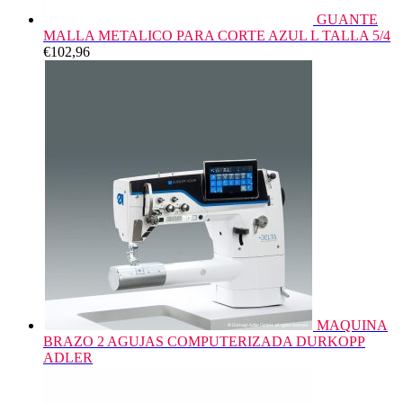
GUANTE
MALLA METALICO PARA CORTE AZUL L TALLA 5/4
€
102,96
MAQUINA
BRAZO 2 AGUJAS COMPUTERIZADA DURKOPP
ADLER