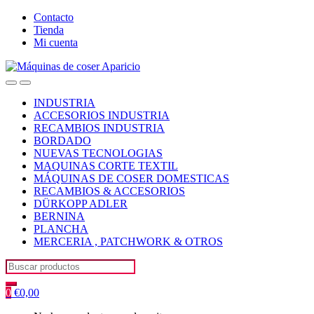
Skip
Skip
Contacto
to
to
Tienda
navigation
content
Mi cuenta
Open
Close
INDUSTRIA
ACCESORIOS INDUSTRIA
RECAMBIOS INDUSTRIA
BORDADO
NUEVAS TECNOLOGIAS
MAQUINAS CORTE TEXTIL
MÁQUINAS DE COSER DOMESTICAS
RECAMBIOS & ACCESORIOS
DÜRKOPP ADLER
BERNINA
PLANCHA
MERCERIA , PATCHWORK & OTROS
Search
for:
0
€
0,00