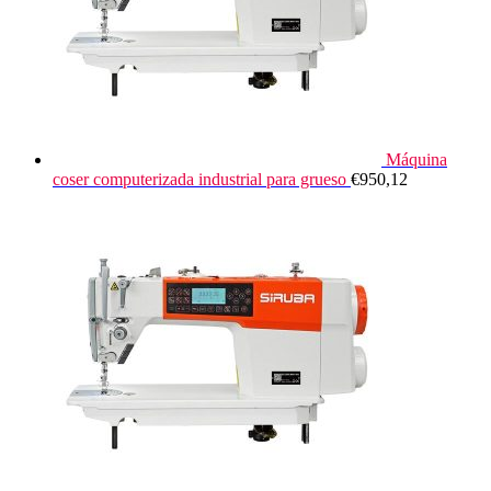
Máquina
coser computerizada industrial para grueso
€
950,12