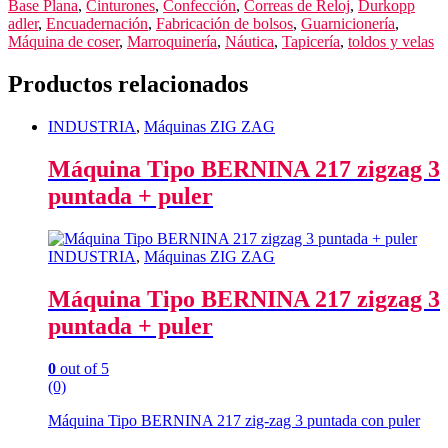
Base Plana
,
Cinturones
,
Confección
,
Correas de Reloj
,
Durkopp
adler
,
Encuadernación
,
Fabricación de bolsos
,
Guarnicionería
,
Máquina de coser
,
Marroquinería
,
Náutica
,
Tapicería
,
toldos y velas
Productos relacionados
INDUSTRIA
,
Máquinas ZIG ZAG
Máquina Tipo BERNINA 217 zigzag 3
puntada + puler
INDUSTRIA
,
Máquinas ZIG ZAG
Máquina Tipo BERNINA 217 zigzag 3
puntada + puler
0
out of 5
(0)
Máquina Tipo BERNINA 217 zig-zag 3 puntada con puler