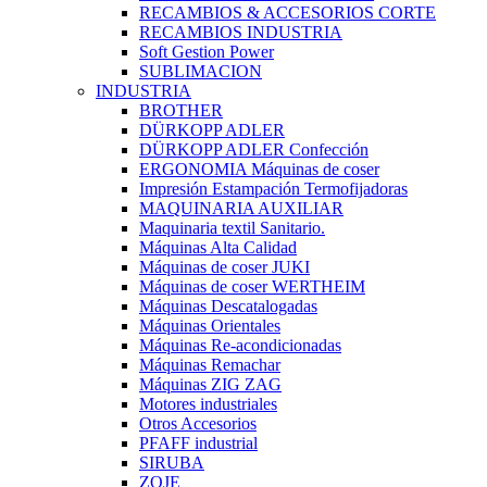
RECAMBIOS & ACCESORIOS CORTE
RECAMBIOS INDUSTRIA
Soft Gestion Power
SUBLIMACION
INDUSTRIA
BROTHER
DÜRKOPP ADLER
DÜRKOPP ADLER Confección
ERGONOMIA Máquinas de coser
Impresión Estampación Termofijadoras
MAQUINARIA AUXILIAR
Maquinaria textil Sanitario.
Máquinas Alta Calidad
Máquinas de coser JUKI
Máquinas de coser WERTHEIM
Máquinas Descatalogadas
Máquinas Orientales
Máquinas Re-acondicionadas
Máquinas Remachar
Máquinas ZIG ZAG
Motores industriales
Otros Accesorios
PFAFF industrial
SIRUBA
ZOJE