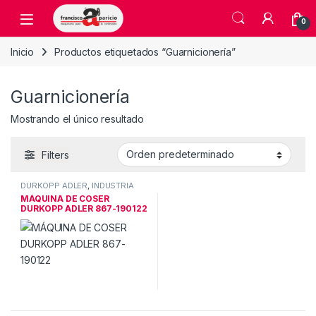
Skip to navigation
Skip to content
Open
0
Inicio
Productos etiquetados “Guarnicionería”
Guarnicionería
Mostrando el único resultado
Filters
DÜRKOPP ADLER
,
INDUSTRIA
MÁQUINA DE COSER
DURKOPP ADLER 867-190122
TA CH L