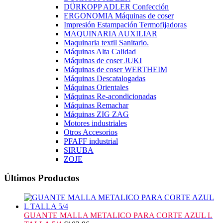
DÜRKOPP ADLER Confección
ERGONOMIA Máquinas de coser
Impresión Estampación Termofijadoras
MAQUINARIA AUXILIAR
Maquinaria textil Sanitario.
Máquinas Alta Calidad
Máquinas de coser JUKI
Máquinas de coser WERTHEIM
Máquinas Descatalogadas
Máquinas Orientales
Máquinas Re-acondicionadas
Máquinas Remachar
Máquinas ZIG ZAG
Motores industriales
Otros Accesorios
PFAFF industrial
SIRUBA
ZOJE
Últimos Productos
GUANTE MALLA METALICO PARA CORTE AZUL L