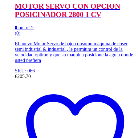
MOTOR SERVO CON OPCION
POSICINADOR 2800 1 CV
0
out of 5
(0)
El nuevo Motor Servo de bajo consumo maquina de coser
semi indusrial & industrial , le permitira un control de la
velocidad optimo y que su maquina posicione la aguja donde
usted prefiera
SKU: 066
€
205,70