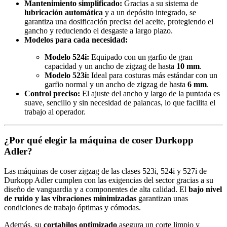
Mantenimiento simplificado:
Gracias a su sistema de
lubricación automática
y a un depósito integrado, se
garantiza una dosificación precisa del aceite, protegiendo el
gancho y reduciendo el desgaste a largo plazo.
Modelos para cada necesidad:
Modelo 524i:
Equipado con un garfio de gran
capacidad y un ancho de zigzag de hasta
10 mm
.
Modelo 523i:
Ideal para costuras más estándar con un
garfio normal y un ancho de zigzag de hasta
6 mm
.
Control preciso:
El ajuste del ancho y largo de la puntada es
suave, sencillo y sin necesidad de palancas, lo que facilita el
trabajo al operador.
¿Por qué elegir la máquina de coser Durkopp
Adler?
Las máquinas de coser zigzag de las clases 523i, 524i y 527i de
Durkopp Adler cumplen con las exigencias del sector gracias a su
diseño de vanguardia y a componentes de alta calidad. El
bajo nivel
de ruido y las vibraciones minimizadas
garantizan unas
condiciones de trabajo óptimas y cómodas.
Además, su
cortahilos optimizado
asegura un corte limpio y