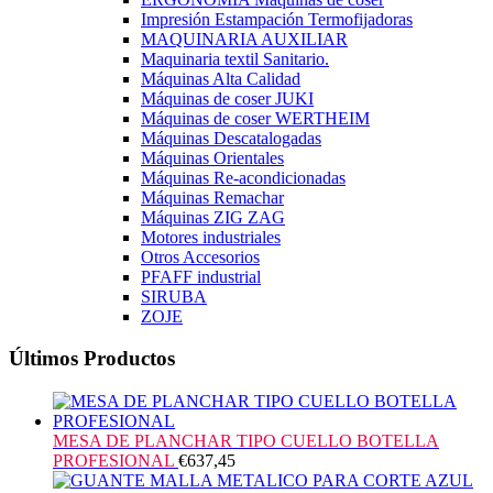
Impresión Estampación Termofijadoras
MAQUINARIA AUXILIAR
Maquinaria textil Sanitario.
Máquinas Alta Calidad
Máquinas de coser JUKI
Máquinas de coser WERTHEIM
Máquinas Descatalogadas
Máquinas Orientales
Máquinas Re-acondicionadas
Máquinas Remachar
Máquinas ZIG ZAG
Motores industriales
Otros Accesorios
PFAFF industrial
SIRUBA
ZOJE
Últimos Productos
MESA DE PLANCHAR TIPO CUELLO BOTELLA
PROFESIONAL
€
637,45