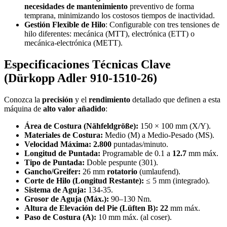
necesidades de mantenimiento
preventivo de forma
temprana, minimizando los costosos tiempos de inactividad.
Gestión Flexible de Hilo
: Configurable con tres tensiones de
hilo diferentes: mecánica (MTT), electrónica (ETT) o
mecánica-electrónica (METT).
Especificaciones Técnicas Clave
(Dürkopp Adler 910-1510-26)
Conozca la
precisión
y el
rendimiento
detallado que definen a esta
máquina de
alto valor añadido
:
Área de Costura (Nähfeldgröße):
150 × 100 mm (X/Y).
Materiales de Costura:
Medio (M) a Medio-Pesado (MS).
Velocidad Máxima:
2.800
puntadas/minuto.
Longitud de Puntada:
Programable de 0.1 a
12.7
mm máx.
Tipo de Puntada:
Doble pespunte (301).
Gancho/Greifer:
26 mm
rotatorio
(umlaufend).
Corte de Hilo (Longitud Restante):
≤ 5 mm (integrado).
Sistema de Aguja:
134-35.
Grosor de Aguja (Máx.):
90–130 Nm.
Altura de Elevación del Pie (Lüften B):
22
mm máx.
Paso de Costura (A):
10 mm máx. (al coser).