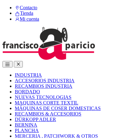
Skip
Skip
Contacto
to
to
Tienda
navigation
content
Mi cuenta
Open
Close
INDUSTRIA
ACCESORIOS INDUSTRIA
RECAMBIOS INDUSTRIA
BORDADO
NUEVAS TECNOLOGIAS
MAQUINAS CORTE TEXTIL
MÁQUINAS DE COSER DOMESTICAS
RECAMBIOS & ACCESORIOS
DÜRKOPP ADLER
BERNINA
PLANCHA
MERCERIA , PATCHWORK & OTROS