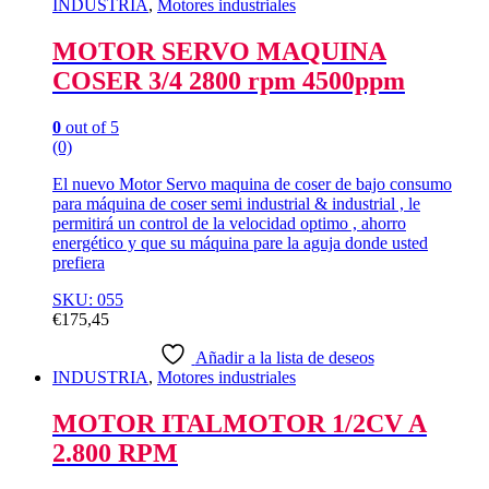
INDUSTRIA
,
Motores industriales
MOTOR SERVO MAQUINA
COSER 3/4 2800 rpm 4500ppm
0
out of 5
(0)
El nuevo Motor Servo maquina de coser de bajo consumo
para máquina de coser semi industrial & industrial , le
permitirá un control de la velocidad optimo , ahorro
energético y que su máquina pare la aguja donde usted
prefiera
SKU: 055
€
175,45
Añadir a la lista de deseos
INDUSTRIA
,
Motores industriales
MOTOR ITALMOTOR 1/2CV A
2.800 RPM