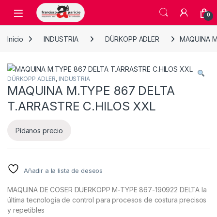
Skip to navigation
Skip to content
Open
0
Inicio
INDUSTRIA
DÜRKOPP ADLER
MAQUINA M
DÜRKOPP ADLER
,
INDUSTRIA
MAQUINA M.TYPE 867 DELTA
T.ARRASTRE C.HILOS XXL
Pídanos precio
Añadir a la lista de deseos
MAQUINA DE COSER DUERKOPP M-TYPE 867-190922 DELTA la
última tecnología de control para procesos de costura precisos
y repetibles