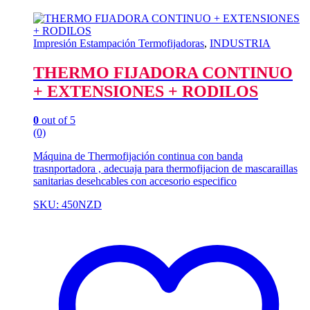
Impresión Estampación Termofijadoras
,
INDUSTRIA
THERMO FIJADORA CONTINUO
+ EXTENSIONES + RODILOS
0
out of 5
(0)
Máquina de Thermofijación continua con banda
trasnportadora , adecuaja para thermofijacion de mascaraillas
sanitarias desehcables con accesorio especifico
SKU: 450NZD