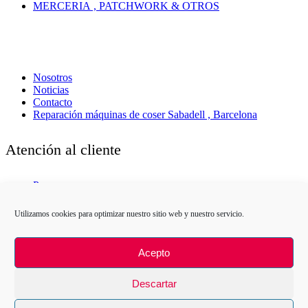
MERCERIA , PATCHWORK & OTROS
Nosotros
Noticias
Contacto
Reparación máquinas de coser Sabadell , Barcelona
Atención al cliente
Pagos
Condiciones de uso
Envíos
Utilizamos cookies para optimizar nuestro sitio web y nuestro servicio.
Aviso legal
Política de cookies (UE)
Acepto
© Máquinas de coser Aparicio - All Rights Reserved
Descartar