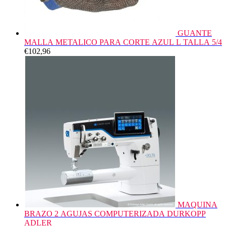
GUANTE
MALLA METALICO PARA CORTE AZUL L TALLA 5/4
€
102,96
MAQUINA
BRAZO 2 AGUJAS COMPUTERIZADA DURKOPP
ADLER