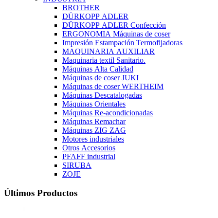
BROTHER
DÜRKOPP ADLER
DÜRKOPP ADLER Confección
ERGONOMIA Máquinas de coser
Impresión Estampación Termofijadoras
MAQUINARIA AUXILIAR
Maquinaria textil Sanitario.
Máquinas Alta Calidad
Máquinas de coser JUKI
Máquinas de coser WERTHEIM
Máquinas Descatalogadas
Máquinas Orientales
Máquinas Re-acondicionadas
Máquinas Remachar
Máquinas ZIG ZAG
Motores industriales
Otros Accesorios
PFAFF industrial
SIRUBA
ZOJE
Últimos Productos