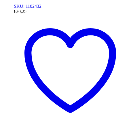
SKU: 1102432
€
30,25