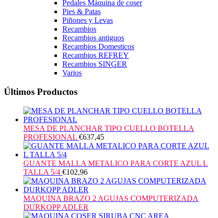
Pedales Máquina de coser
Pies & Patas
Piñones y Levas
Recambios
Recambios antiguos
Recambios Domesticos
Recambios REFREY
Recambios SINGER
Varios
Últimos Productos
MESA DE PLANCHAR TIPO CUELLO BOTELLA
PROFESIONAL
€
637,45
GUANTE MALLA METALICO PARA CORTE AZUL L
TALLA 5/4
€
102,96
MAQUINA BRAZO 2 AGUJAS COMPUTERIZADA
DURKOPP ADLER