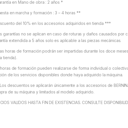
arantía en Mano de obra : 2 años *
uesta en marcha y formación : 3 – 4 horas **
scuento del 10% en los accesorios adquiridos en tienda ***
as garantías no se aplican en caso de roturas y daños causados por c
antía extendida a 5 años solo es aplicable a las piezas mecánicas.
Las horas de formación podrán ser impartidas durante los doce meses 
a tienda).
 horas de formación pueden realizarse de forma individual o colectiva 
ción de los servicios disponibles donde haya adquirido la máquina.
 Los descuentos se aplicarán únicamente a los accesorios de BERNINA
pra de su máquina y limitados al modelo adquirido.
CIOS VALIDOS HASTA FIN DE EXISTENCIAS. CONSULTE DISPONIBILI