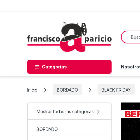
Skip to navigation
Skip to content
Search f
Categorías
Nosotro
Inicio
BORDADO
BLACK FRIDAY
Mostrar todas las categorías
BORDADO