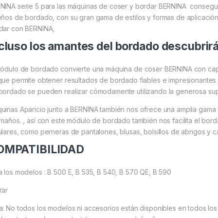
NINA serie 5 para las máquinas de coser y bordar BERNINA consegui
eños de bordado, con su gran gama de estilos y formas de aplicación
dar con BERNINA,
cluso los amantes del bordado descubrir
módulo de bordado convierte una máquina de coser BERNINA con ca
que permite obtener resultados de bordado fiables e impresionantes e
bordado se pueden realizar cómodamente utilizando la generosa sup
uinas Aparicio junto a BERNINA también nos ofrece una amplia gama
amaños. , así con este módulo de bordado también nos facilita el bo
ulares, como perneras de pantalones, blusas, bolsillos de abrigos y 
OMPATIBILIDAD
a los modelos : B 500 E, B 535, B 540, B 570 QE, B 590
rar
a: No todos los modelos ni accesorios están disponibles en todos los