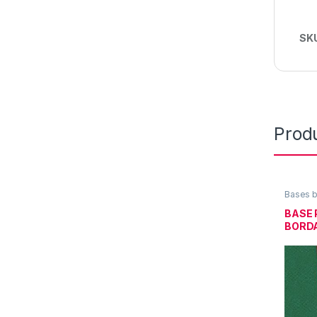
SK
Prod
Bases 
BASE 
BORD
CALID