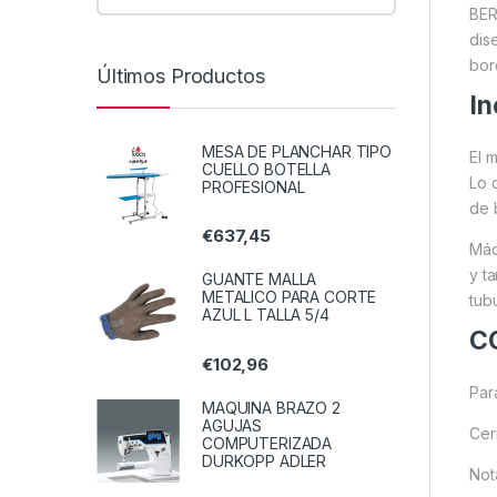
BER
dis
bor
Últimos Productos
In
MESA DE PLANCHAR TIPO
El 
CUELLO BOTELLA
Lo 
PROFESIONAL
de 
€
637,45
Máq
y t
GUANTE MALLA
METALICO PARA CORTE
tub
AZUL L TALLA 5/4
C
€
102,96
Par
MAQUINA BRAZO 2
AGUJAS
Cer
COMPUTERIZADA
DURKOPP ADLER
Not