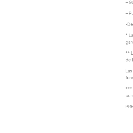
– G
– P
-De
* L
gar
** 
de l
Las
fun
***
com
PRE