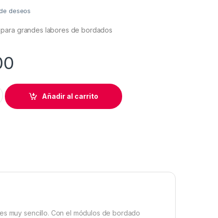
a de deseos
para grandes labores de bordados
00
O BERNINA SERIE 5 BLACK FRIDAY quantity
Añadir al carrito
 es muy sencillo. Con el módulos de bordado