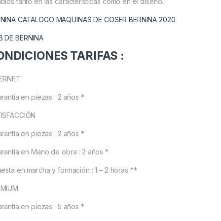
bios tanto en las características como en el diseño.
NINA CATALOGO MAQUINAS DE COSER BERNINA 2020
B DE BERNINA
ONDICIONES TARIFAS :
TERNET
arantía en piezas : 2 años *
ISFACCIÓN
arantía en piezas : 2 años *
arantía en Mano de obra : 2 años *
uesta en marcha y formación : 1 – 2 horas **
EMIUM
arantía en piezas : 5 años *