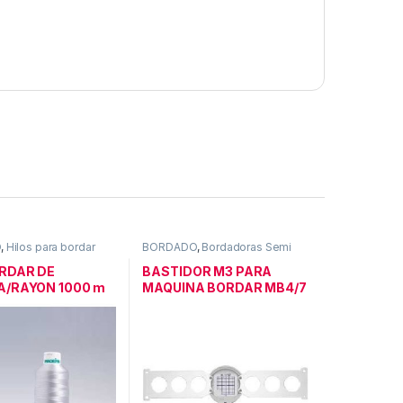
O
,
Hilos para bordar
BORDADO
,
Bordadoras Semi
ORDAR DE
BASTIDOR M3 PARA
A/RAYON 1000 m
MAQUINA BORDAR MB4/7
N GERMAN
50X50 mm