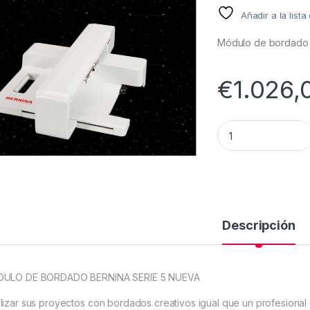
Añadir a la list
Módulo de bordado 
€
1.026,
MÓDULO DE BORDAD
Descripción
ULO DE BORDADO BERNINA SERIE 5 NUEVA
lizar sus proyectos con bordados creativos igual que un profesional