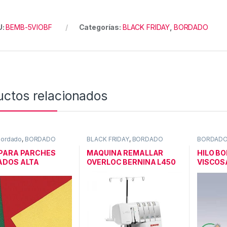
U:
BEMB-5VIOBF
Categorías:
BLACK FRIDAY
,
BORDADO
uctos relacionados
bordado
,
BORDADO
BLACK FRIDAY
,
BORDADO
BORDAD
PARA PARCHES
MAQUINA REMALLAR
HILO B
ADOS ALTA
OVERLOC BERNINA L450
VISCOS
AD 80cm x 1M
MADE I