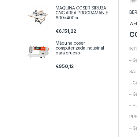
cam
MAQUINA COSER SIRUBA
BER
CNC AREA PROGRAMABLE
600×400m
WE
€
6.151,22
C
Máquina coser
computerizada industrial
IN
para grueso
– G
€
950,12
SAT
– G
– G
– P
PR
– G