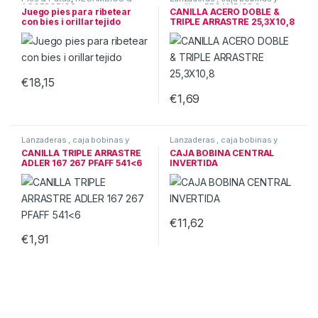
ACCESORIOS
canillas
,
RECAMBIOS &
Juego pies para ribetear
CANILLA ACERO DOBLE &
ACCESORIOS
con bies i orillar tejido
TRIPLE ARRASTRE 25,3X10,8
€
18,15
€
1,69
Lanzaderas , caja bobinas y
Lanzaderas , caja bobinas y
canillas
,
RECAMBIOS &
canillas
,
RECAMBIOS &
CANILLA TRIPLE ARRASTRE
CAJA BOBINA CENTRAL
ACCESORIOS
ACCESORIOS
ADLER 167 267 PFAFF 541<6
INVERTIDA
€
11,62
€
1,91