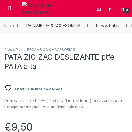
Skip to navigation
Skip to content
Open
0
Inicio
RECAMBIOS & ACCESORIOS
Pies & Patas
Pies & Patas
,
RECAMBIOS & ACCESORIOS
PATA ZIG ZAG DESLIZANTE ptfe
PATA alta
Añadir a la lista de deseos
Premsatelas de PTFE ( Politetrafluoroetileno ) deslizante para
trabajar sobre piel , piel artificial , plastico …
€
9,50