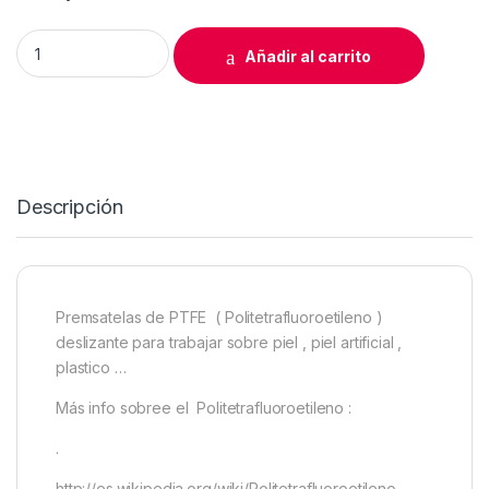
PATA ZIG ZAG DESLIZANTE ptfe PATA alta quantity
Añadir al carrito
Descripción
Premsatelas de PTFE ( Politetrafluoroetileno )
deslizante para trabajar sobre piel , piel artificial ,
plastico …
Más info sobree el Politetrafluoroetileno :
.
http://es.wikipedia.org/wiki/Politetrafluoroetileno