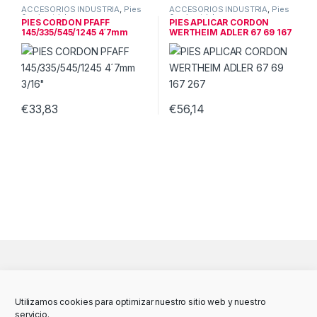
ACCESORIOS INDUSTRIA
,
Pies
ACCESORIOS INDUSTRIA
,
Pies
& guias triple
& guias triple
PIES CORDON PFAFF
PIES APLICAR CORDON
145/335/545/1245 4´7mm
WERTHEIM ADLER 67 69 167
3/16″
267
€
33,83
€
56,14
Utilizamos cookies para optimizar nuestro sitio web y nuestro
servicio.