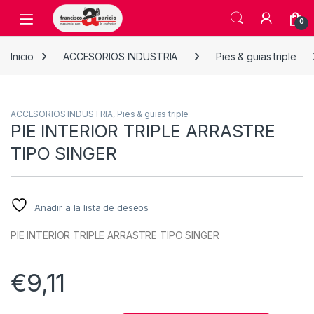
Skip to navigation
Skip to content
Open
0
Inicio
ACCESORIOS INDUSTRIA
Pies & guias triple
ACCESORIOS INDUSTRIA
,
Pies & guias triple
PIE INTERIOR TRIPLE ARRASTRE
TIPO SINGER
Añadir a la lista de deseos
PIE INTERIOR TRIPLE ARRASTRE TIPO SINGER
€
9,11