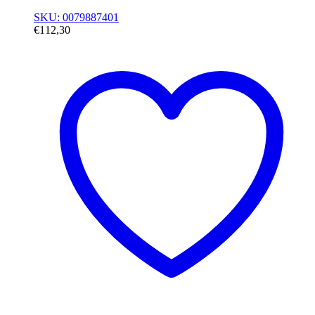
SKU: 0079887401
€
112,30