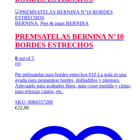
BERNINA
,
Pies & patas BERNINA
PREMSATELAS BERNINA N°10
BORDES ESTRECHOS
0
out of 5
(0)
Pie prénsatelas para bordes estrechos #10 La guía es una
ayuda para pespuntear bordes, dobladillos y pliegues.
Adecuado para acabados finos, para coser puntilla y cintas,
para reforzar cantos, etc.
SKU: 0084557200
€
22,88