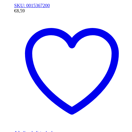
SKU: 0015367200
€
8,59