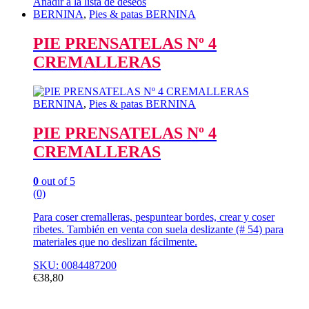
Añadir a la lista de deseos
BERNINA
,
Pies & patas BERNINA
PIE PRENSATELAS Nº 4
CREMALLERAS
BERNINA
,
Pies & patas BERNINA
PIE PRENSATELAS Nº 4
CREMALLERAS
0
out of 5
(0)
Para coser cremalleras, pespuntear bordes, crear y coser
ribetes. También en venta con suela deslizante (# 54) para
materiales que no deslizan fácilmente.
SKU: 0084487200
€
38,80