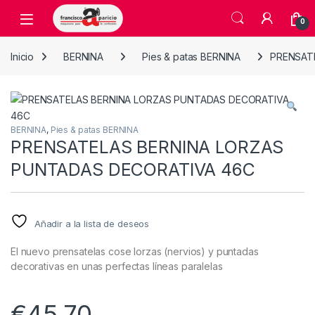
Skip to navigation
Skip to content
Open
0
Inicio
BERNINA
Pies & patas BERNINA
PRENSAT
BERNINA
,
Pies & patas BERNINA
PRENSATELAS BERNINA LORZAS
PUNTADAS DECORATIVA 46C
Añadir a la lista de deseos
El nuevo prensatelas cose lorzas (nervios) y puntadas
decorativas en unas perfectas líneas paralelas
€
45,70